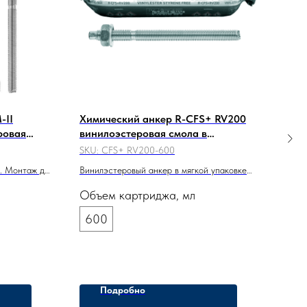
-II
Химический анкер R-CFS+ RV200
Хими
ровая
винилоэстеровая смола в
уни
экономичной упаковке 600 мл
SKU:
CFS+ RV200-600
SKU:
. Монтаж до
Винилэстеровый анкер в мягкой упаковке
Гибр
ирпич,
600мл. Монтаж круглый год (лето и зима).
вини
Объем картриджа, мл
2 1
ЕТА, ТС Минстроя.
(2025
HIT-
600
Объ
30
Подробно