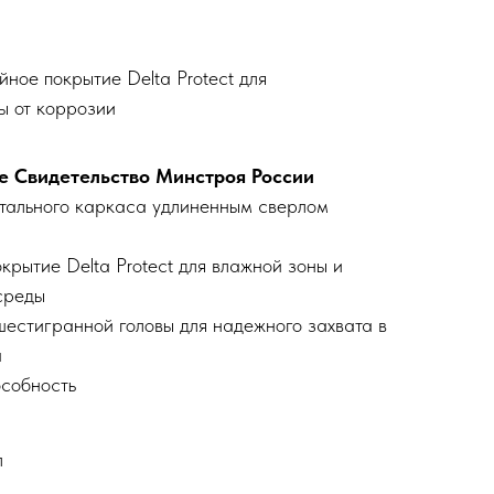
ное покрытие Delta Protect для
ы от коррозии
е Свидетельство Минстроя России
тального каркаса удлиненным сверлом
рытие Delta Protect для влажной зоны и
среды
шестигранной головы для надежного захвата в
а
собность
л