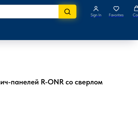
Sign In
Favorites
Ca
вич-панелей R-ONR со сверлом