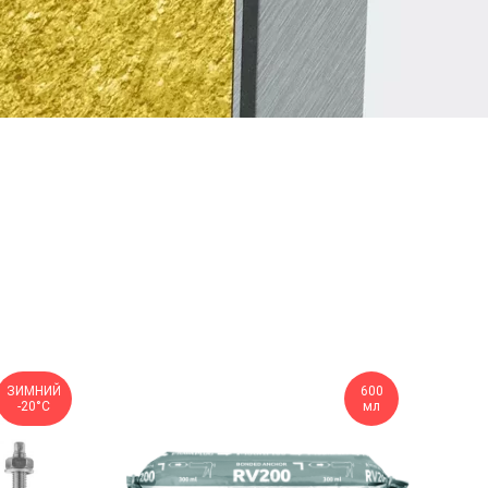
ЗИМНИЙ
600
-20°С
мл