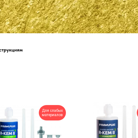
струкциям
Для слабых
материалов