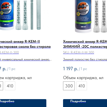
ческий анкер R-KEM-II
Химический анкер R-KEM
эстеровая смола без стирола
ЗИМНИЙ -20С полиэсте
смола без стирола
R-KEM-II-300
SKU:
R-KEM-II-W-300
 универсальный химический анкер.
Зимний полиэстер без стирола
стер без стирола. Допуск в 15
-20°С. ЕТА в 15 основаниях: к
7
р.
1 197
р.
/
1 pc
/
1 pc
аниях: кирпич, газобетон, бетон.
газобетон, пустотелые блоки.
м картриджа, мл
Объем картриджа, мл
0
410
300
410
Подробно
Подробно