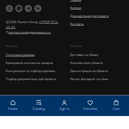
Каталог
Документация для проекта
©2026 Newton Group
+7(910) 973-
Контакты
50-55
П
олитика конфиденциальности
Услуги
Услуги
Испытания анкеров
Доставка на объект
Калькуляция химических анкеров
Комплектация объекта
Консультация по подбору крепежа
Демонстрация на объекте
Подбор документации для проекта
Расчет фасадной системы
Home
Catalog
Sign In
Favorites
Cart