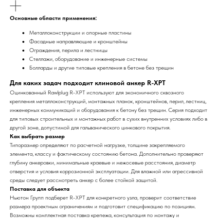
Основные области применения:
Металлоконструкции и опорные пластины
Фасадные направляющие и кронштейны
Ограждения, перила и лестницы
Стеллажи, оборудование и инженерные системы
Болларды и другие типовые крепления в бетоне без трещин
Для каких задач подходит клиновой анкер R-XPT
Оцинкованный Rawlplug R-XPT используют для экономичного сквозного
крепления металлоконструкций, монтажных планок, кронштейнов, перил, лестниц,
инженерных коммуникаций и оборудования к бетону без трещин. Серия подходит
для типовых строительных и монтажных работ в сухих внутренних условиях либо в
другой зоне, допустимой для гальванического цинкового покрытия.
Как выбрать размер
Типоразмер определяют по расчетной нагрузке, толщине закрепляемого
элемента, классу и фактическому состоянию бетона. Дополнительно проверяют
глубину анкеровки, минимальные краевые и межосевые расстояния, диаметр
отверстия и условия коррозионной эксплуатации. Для влажной или агрессивной
среды следует рассмотреть анкер с более стойкой защитой.
Поставка для объекта
Ньютон Групп подберет R-XPT для конкретного узла, проверит соответствие
размера проектным ограничениям и подготовит спецификацию по позициям.
Возможны комплектная поставка крепежа, консультация по монтажу и