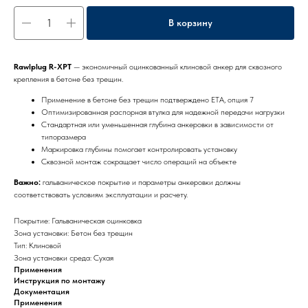
В корзину
Rawlplug R-XPT
— экономичный оцинкованный клиновой анкер для сквозного
крепления в бетоне без трещин.
Применение в бетоне без трещин подтверждено ETA, опция 7
Оптимизированная распорная втулка для надежной передачи нагрузки
Стандартная или уменьшенная глубина анкеровки в зависимости от
типоразмера
Маркировка глубины помогает контролировать установку
Сквозной монтаж сокращает число операций на объекте
Важно:
гальваническое покрытие и параметры анкеровки должны
соответствовать условиям эксплуатации и расчету.
Покрытие: Гальваническая оцинковка
Зона установки: Бетон без трещин
Тип: Клиновой
Зона установки среда: Сухая
Применения
Инструкция по монтажу
Документация
Применения