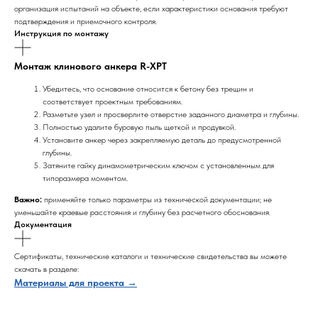
организация испытаний на объекте, если характеристики основания требуют
подтверждения и приемочного контроля.
Инструкция по монтажу
Монтаж клинового анкера R-XPT
Убедитесь, что основание относится к бетону без трещин и
соответствует проектным требованиям.
Разметьте узел и просверлите отверстие заданного диаметра и глубины.
Полностью удалите буровую пыль щеткой и продувкой.
Установите анкер через закрепляемую деталь до предусмотренной
глубины.
Затяните гайку динамометрическим ключом с установленным для
типоразмера моментом.
Важно:
применяйте только параметры из технической документации; не
уменьшайте краевые расстояния и глубину без расчетного обоснования.
Документация
Сертификаты, технические каталоги и технические свидетельства вы можете
скачать в разделе:
Материалы для проекта →