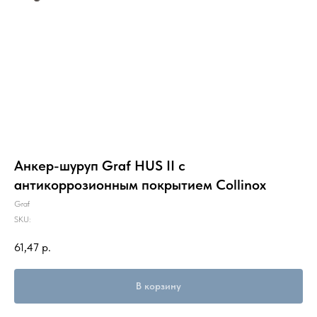
Анкер-шуруп Graf HUS II с
антикоррозионным покрытием Collinox
Graf
SKU:
61,47
р.
В корзину