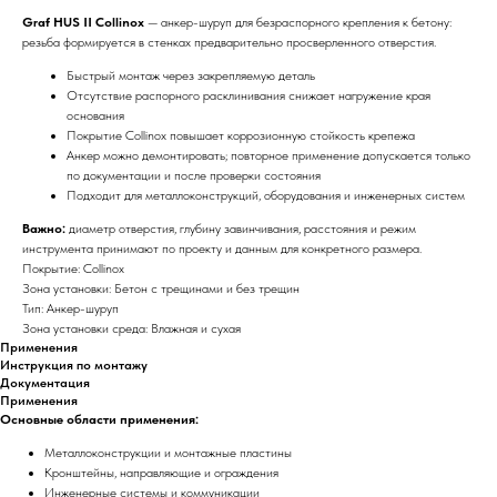
Graf HUS II Collinox
— анкер-шуруп для безраспорного крепления к бетону:
резьба формируется в стенках предварительно просверленного отверстия.
Быстрый монтаж через закрепляемую деталь
Отсутствие распорного расклинивания снижает нагружение края
основания
Покрытие Collinox повышает коррозионную стойкость крепежа
Анкер можно демонтировать; повторное применение допускается только
по документации и после проверки состояния
Подходит для металлоконструкций, оборудования и инженерных систем
Важно:
диаметр отверстия, глубину завинчивания, расстояния и режим
инструмента принимают по проекту и данным для конкретного размера.
Покрытие: Collinox
Зона установки: Бетон с трещинами и без трещин
Тип: Анкер-шуруп
Зона установки среда: Влажная и сухая
Применения
Инструкция по монтажу
Документация
Применения
Основные области применения:
Металлоконструкции и монтажные пластины
Кронштейны, направляющие и ограждения
Инженерные системы и коммуникации