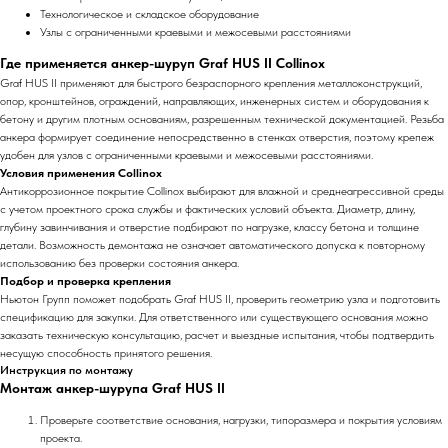
Технологическое и складское оборудование
Узлы с ограниченными краевыми и межосевыми расстояниями
Где применяется анкер-шуруп Graf HUS II Collinox
Graf HUS II применяют для быстрого безраспорного крепления металлоконструкций,
опор, кронштейнов, ограждений, направляющих, инженерных систем и оборудования к
бетону и другим плотным основаниям, разрешенным технической документацией. Резьба
анкера формирует соединение непосредственно в стенках отверстия, поэтому крепеж
удобен для узлов с ограниченными краевыми и межосевыми расстояниями.
Условия применения Collinox
Антикоррозионное покрытие Collinox выбирают для влажной и среднеагрессивной среды
с учетом проектного срока службы и фактических условий объекта. Диаметр, длину,
глубину завинчивания и отверстие подбирают по нагрузке, классу бетона и толщине
детали. Возможность демонтажа не означает автоматического допуска к повторному
использованию без проверки состояния анкера.
Подбор и проверка крепления
Ньютон Групп поможет подобрать Graf HUS II, проверить геометрию узла и подготовить
спецификацию для закупки. Для ответственного или существующего основания можно
заказать техническую консультацию, расчет и выездные испытания, чтобы подтвердить
несущую способность принятого решения.
Инструкция по монтажу
Монтаж анкер-шурупа Graf HUS II
Проверьте соответствие основания, нагрузки, типоразмера и покрытия условиям
проекта.