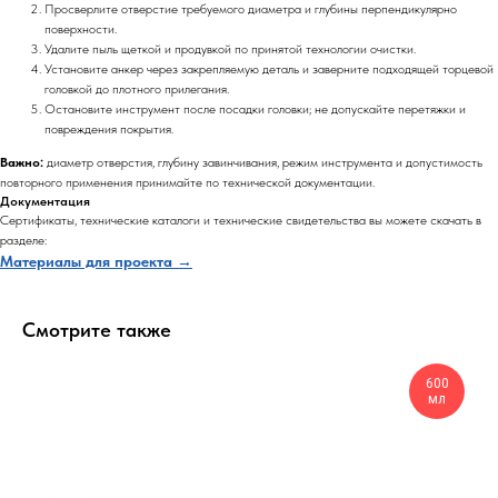
Просверлите отверстие требуемого диаметра и глубины перпендикулярно
поверхности.
Удалите пыль щеткой и продувкой по принятой технологии очистки.
Установите анкер через закрепляемую деталь и заверните подходящей торцевой
головкой до плотного прилегания.
Остановите инструмент после посадки головки; не допускайте перетяжки и
повреждения покрытия.
Важно:
диаметр отверстия, глубину завинчивания, режим инструмента и допустимость
повторного применения принимайте по технической документации.
Документация
Сертификаты, технические каталоги и технические свидетельства вы можете скачать в
разделе:
Материалы для проекта →
Смотрите также
600
мл