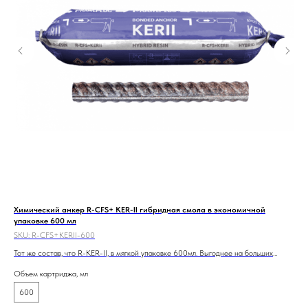
Химический анкер R-CFS+ KER-II гибридная смола в экономичной
Хим
упаковке 600 мл
SKU
SKU:
R-CFS+KERII-600
Эпо
Тот же состав, что R-KER-II, в мягкой упаковке 600мл. Выгоднее на больших
сей
3 4
объёмах. ЕТА, ТС Минстроя.
Объем картриджа, мл
Объ
600
3