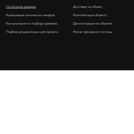
Испытания анкеров
Доставка на объект
Калькуляция химических анкеров
Комплектация объекта
Консультация по подбору крепежа
Демонстрация на объекте
Подбор документации для проекта
Расчет фасадной системы