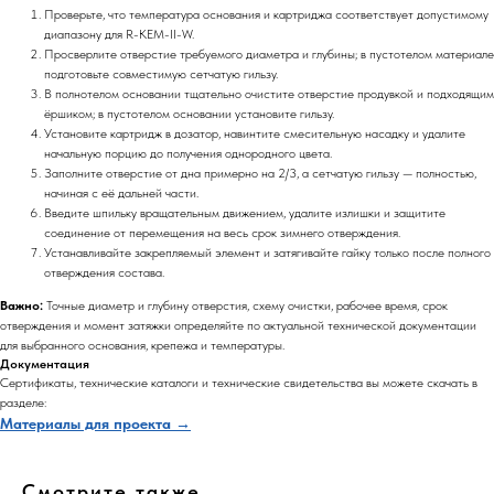
Проверьте, что температура основания и картриджа соответствует допустимому
диапазону для R-KEM-II-W.
Просверлите отверстие требуемого диаметра и глубины; в пустотелом материале
подготовьте совместимую сетчатую гильзу.
В полнотелом основании тщательно очистите отверстие продувкой и подходящим
ёршиком; в пустотелом основании установите гильзу.
Установите картридж в дозатор, навинтите смесительную насадку и удалите
начальную порцию до получения однородного цвета.
Заполните отверстие от дна примерно на 2/3, а сетчатую гильзу — полностью,
начиная с её дальней части.
Введите шпильку вращательным движением, удалите излишки и защитите
соединение от перемещения на весь срок зимнего отверждения.
Устанавливайте закрепляемый элемент и затягивайте гайку только после полного
отверждения состава.
Важно:
Точные диаметр и глубину отверстия, схему очистки, рабочее время, срок
отверждения и момент затяжки определяйте по актуальной технической документации
для выбранного основания, крепежа и температуры.
Документация
Сертификаты, технические каталоги и технические свидетельства вы можете скачать в
разделе:
Материалы для проекта →
Смотрите также