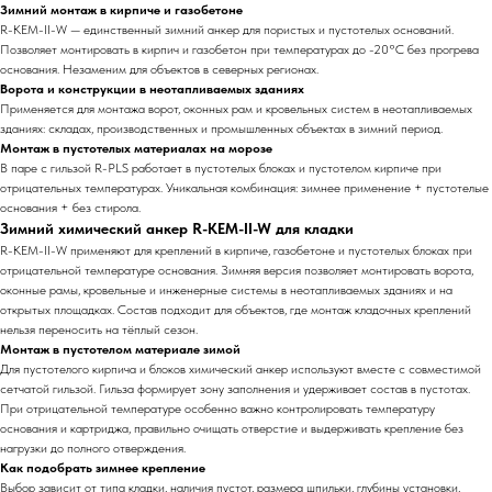
Зимний монтаж в кирпиче и газобетоне
R-KEM-II-W — единственный зимний анкер для пористых и пустотелых оснований.
Позволяет монтировать в кирпич и газобетон при температурах до -20°С без прогрева
основания. Незаменим для объектов в северных регионах.
Ворота и конструкции в неотапливаемых зданиях
Применяется для монтажа ворот, оконных рам и кровельных систем в неотапливаемых
зданиях: складах, производственных и промышленных объектах в зимний период.
Монтаж в пустотелых материалах на морозе
В паре с гильзой R-PLS работает в пустотелых блоках и пустотелом кирпиче при
отрицательных температурах. Уникальная комбинация: зимнее применение + пустотелые
основания + без стирола.
Зимний химический анкер R-KEM-II-W для кладки
R-KEM-II-W применяют для креплений в кирпиче, газобетоне и пустотелых блоках при
отрицательной температуре основания. Зимняя версия позволяет монтировать ворота,
оконные рамы, кровельные и инженерные системы в неотапливаемых зданиях и на
открытых площадках. Состав подходит для объектов, где монтаж кладочных креплений
нельзя переносить на тёплый сезон.
Монтаж в пустотелом материале зимой
Для пустотелого кирпича и блоков химический анкер используют вместе с совместимой
сетчатой гильзой. Гильза формирует зону заполнения и удерживает состав в пустотах.
При отрицательной температуре особенно важно контролировать температуру
основания и картриджа, правильно очищать отверстие и выдерживать крепление без
нагрузки до полного отверждения.
Как подобрать зимнее крепление
Выбор зависит от типа кладки, наличия пустот, размера шпильки, глубины установки,