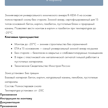
Зимняя версия универсального химического анкера R-KEM-II на основе
полиэстеровой смолы без стирола. Зимний анкер, сертифицированный для 15
типов оснований: бетон, кирпич, газобетон, пустотелые блоки и природный
камень. Позволяет вести монтаж в кирпич и газобетон при температурах до
-20°С.
Ключевые преимущества:
Монтаж до -20°С — зимнее строительство без ограничений
ЕТА в 15 основаниях — самый универсальный зимний анкер на рынке
Без стирола — безопасен в закрытых и слабовентилируемых помещениях
В паре с пластиковой или металлической сетчатой гильзой работает в
пустотелых материалах.
Техническое Свидетельство Минстроя России
Зона установки: Без трещин
Базовый материал: Бетон, кирпич, натуральный камень, пеноблок, пустотелые
материалы
Состав: Полиэстеровая смола
Температура установки: от -20С
Применения
Инструкция по монтажу
Документация
Применения